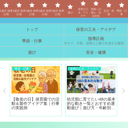
保育士「しの」のブログ
保育の工
危険への
1歳児 指導
2歳児 指導
3歳児 指導
4歳児 指導
5歳児 指導
生活・習
季節・行
遊び
夫・アイ
備え・安
計画
計画
計画
計画
計画
慣
事
デア
全対策
トップ
保育の工夫・アイデア
指導計画
季節・行事
年カリ、月案、週案など園で作成する書類の参考例です。
遊び
安全・健康
季節・行事
保育の工夫・アイデア
遊
【敬老の日】保育園での活
幼児期に育てたい48の基本
【
ャ
動＆製作アイデア集｜行事
的な動き一覧とおすすめ運
室
の実践例
動遊び｜遊び方・年齢別に
保
紹介！
し