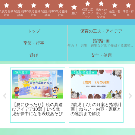
保育士「しの」のブログ
保育の工
危険への
1歳児 指導
2歳児 指導
3歳児 指導
4歳児 指導
5歳児 指導
生活・習
季節・行
遊び
夫・アイ
備え・安
計画
計画
計画
計画
計画
慣
事
デア
全対策
トップ
保育の工夫・アイデア
指導計画
季節・行事
年カリ、月案、週案など園で作成する書類の参考例です。
遊び
安全・健康
室内遊び
2歳児 指導計画
【夏にぴったり】絵の具遊
2歳児｜7月の月案と指導計
【
踊
びアイデア10選｜1〜5歳
画｜ねらい・内容・家庭と
ー
児が夢中になる表現あそび
の連携まで解説
ア
ト