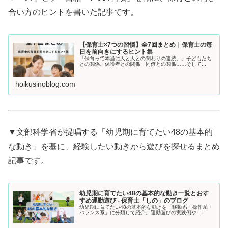
合い方のヒントを書いた記事です。
【保育士×7つの習慣】全7回まとめ｜保育士の毎
日を前向きにするヒント集
「保育って本当に人と人との関わりの連続。」子どもたち
との関係、保護者との関係、同僚との関係……そして...
hoikusinoblog.com
▼文部科学省が提唱する「幼児期に育てたい48の基本的
な動き」を基に、経験したい動きから遊びを探せるまとめ
記事です。
幼児期に育てたい48の基本的な動き一覧とおす
すめ運動遊び - 保育士「しの」のブログ
幼児期に育てたい48の基本的な動きを「移動系・操作系・
バランス系」に分類して紹介。運動遊びの実践例や...