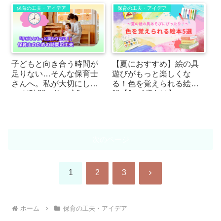
保育の工夫・アイデア
保育の工夫・アイデア
子どもと向き合う時間が
【夏におすすめ】絵の具
足りない…そんな保育士
遊びがもっと楽しくな
さんへ。私が大切にして
る！色を覚えられる絵本5
いる“時間の使い方”
選【0〜4歳向け】
次のページ
次
1
2
3
へ
ホーム
保育の工夫・アイデア