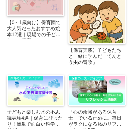
【0～1歳向け】保育園で
大人気だったおすすめ絵
本12選｜現場での子ども
たちの反応つき！
【保育実践】子どもたち
と一緒に学んだ「てんと
う虫の冒険」
保育の工夫・アイデア
保育の工夫・アイデア
子どもと楽しむ水の不思
「心の余裕がある保育
議実験4選｜保育にぴった
士」でいるために。毎日
り！簡単で面白い科学あ
がラクになる私のリフレ
そび
ッシュ法6選