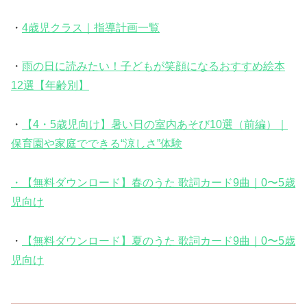
・
4歳児クラス｜指導計画一覧
・
雨の日に読みたい！子どもが笑顔になるおすすめ絵本
12選【年齢別】
・
【4・5歳児向け】暑い日の室内あそび10選（前編）｜
保育園や家庭でできる“涼しさ”体験
・【無料ダウンロード】春のうた 歌詞カード9曲｜0〜5歳
児向け
・
【無料ダウンロード】夏のうた 歌詞カード9曲｜0〜5歳
児向け