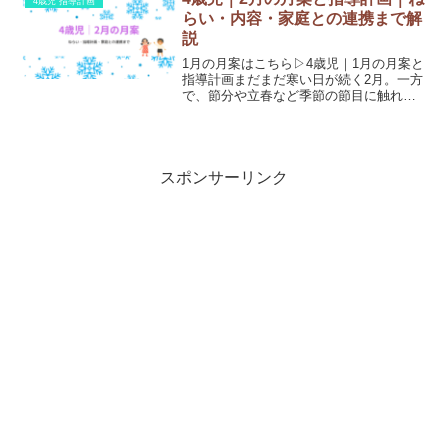
4歳児 指導計画
は、4歳児7月の月...
らい・内容・家庭との連携まで解
説
1月の月案はこちら▷4歳児｜1月の月案と
指導計画まだまだ寒い日が続く2月。一方
で、節分や立春など季節の節目に触れな
がら、少しずつ春の気配も感じられる頃
です。冬から春への橋渡しとなる今月
は、子どもたちの心と体の変化に寄り添
いながら、穏やかな日...
スポンサーリンク