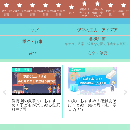
保育士「しの」のブログ
保育の工
危険への
1歳児 指導
2歳児 指導
3歳児 指導
4歳児 指導
5歳児 指導
生活・習
季節・行
遊び
夫・アイ
備え・安
計画
計画
計画
計画
計画
慣
事
デア
全対策
トップ
保育の工夫・アイデア
指導計画
季節・行事
年カリ、月案、週案など園で作成する書類の参考例です。
遊び
安全・健康
季節・行事
室内遊び
4
日の
保育園の夏祭りにおすす
🧼夏におすすめ！感触あそ
4
）｜
め！子どもが楽しめる盆踊
びまとめ（絵の具・泡・寒
画
涼
り曲7選
天 など）
の