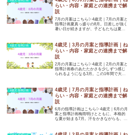
4歳児 指導計画
ます。今回は、4歳...
らい・内容・家庭との連携まで解
説
7月の月案はこちら▷4歳児｜7月の月案と
指導計画夏真っ盛りの8月。日差しが強く
暑い日が続きますが、子どもたちは夏な
らではの自然や遊びに夢中になります。
水遊び、虫探し、夏の風物詩など、今だ
からこそ味わえる体験を通して、豊かな
4歳児｜3月の月案と指導計画｜ね
4歳児 指導計画
感性や身体の発達を...
らい・内容・家庭との連携まで解
説
2月の月案はこちら▷4歳児｜2月の月案と
指導計画春のあたたかさを少しずつ感じ
られるようになる3月。この1年間で大き
く成長した子どもたちは、進級を目前
に、期待と少しの不安を抱えながら日々
を過ごしています。今回は、4歳児3月の
4歳児｜7月の月案と指導計画｜ね
4歳児 指導計画
月案を、保育のねら...
らい・内容・家庭との連携まで解
説
6月の指導計画はこちら▷4歳児｜6月の月
案と指導計画梅雨明けとともに、本格的
な夏が始まる7月。汗をかきながらも、戸
外でのびのびと遊んだり、水や虫など夏
ならではの自然に触れたりと、子どもた
ちの活動もさらに活発になります。今回
4歳児｜2月の月案と指導計画｜ね