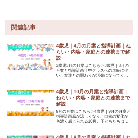
関連記事
4歳児｜4月の月案と指導計画｜ね
4歳児 指導計画
らい・内容・家庭との連携まで解
説
3歳児3月の月案はこちら▷3歳児｜3月の
月案と指導計画年中クラスへの進級に伴
い、友達との関わりが活発になってくる
時期。集団生活の中で安心して自分らし
さを出せるよう、環境と関わりを整えて
いきます。今回は4歳児4月の月案（指導
4歳児｜10月の月案と指導計画｜
4歳児 指導計画
計画）について解説...
ねらい・内容・家庭との連携まで
解説
9月の月案はこちら▷4歳児｜9月の月案と
指導計画風が涼しくなり、自然の変化が
色濃く感じられる10月。子どもたちは、
運動会や季節の行事を通して身体をたく
さん動かしたり、友達と協力する楽しさ
を知ったりと、多くの学びを重ねていき
4歳児｜8月の月案と指導計画｜ね