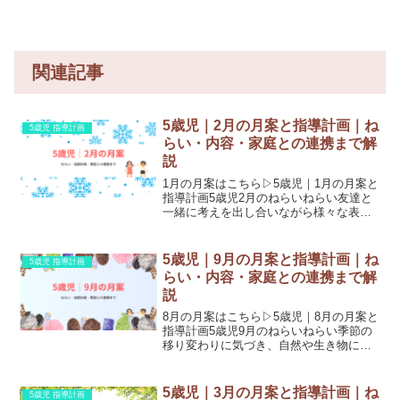
関連記事
5歳児｜2月の月案と指導計画｜ね
5歳児 指導計画
らい・内容・家庭との連携まで解
説
1月の月案はこちら▷5歳児｜1月の月案と
指導計画5歳児2月のねらいねらい友達と
一緒に考えを出し合いながら様々な表現
を工夫することを楽しむ。個々の成長を
受け止めてもらい、自己を発揮しながら
自信を持って過ごす。生命の保持自分の
5歳児｜9月の月案と指導計画｜ね
5歳児 指導計画
体調を意識し、変化...
らい・内容・家庭との連携まで解
説
8月の月案はこちら▷5歳児｜8月の月案と
指導計画5歳児9月のねらいねらい季節の
移り変わりに気づき、自然や生き物に興
味や関心を持つ。運動会に向けて友達と
一緒に共通の目的を持って活動する。友
達と力を合わせて活動することを楽し
5歳児｜3月の月案と指導計画｜ね
5歳児 指導計画