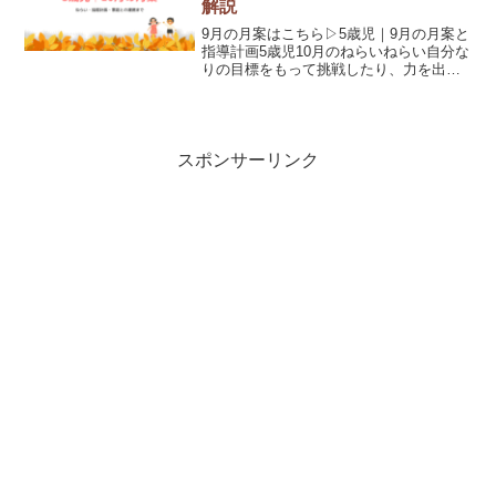
解説
9月の月案はこちら▷5歳児｜9月の月案と
指導計画5歳児10月のねらいねらい自分な
りの目標をもって挑戦したり、力を出し
たりする。身近な自然の変化に気付き、
生活や遊びに取り入れる。生命の保持自
分で必要に応じて衣類の着脱を行い、体
温調節を行う。情...
スポンサーリンク