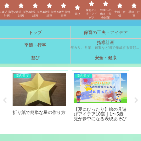
保育士「しの」のブログ
保育の工
危険への
1歳児 指導
2歳児 指導
3歳児 指導
4歳児 指導
5歳児 指導
生活・習
季節・行
遊び
夫・アイ
備え・安
計画
計画
計画
計画
計画
慣
事
デア
全対策
トップ
保育の工夫・アイデア
指導計画
季節・行事
年カリ、月案、週案など園で作成する書類の参考例です。
遊び
安全・健康
室内遊び
室内遊び
！
【夏にぴったり】絵の具遊
【
折り紙で簡単な星の作り方
そ
びアイデア10選｜1〜5歳
室
る運
児が夢中になる表現あそび
保
び