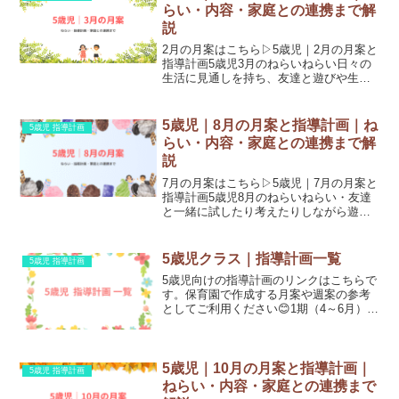
む。頑張りを認められ...
らい・内容・家庭との連携まで解
説
2月の月案はこちら▷5歳児｜2月の月案と
指導計画5歳児3月のねらいねらい日々の
生活に見通しを持ち、友達と遊びや生活
を進める楽しさや充実感を十分に味わ
う。互いの良さを認め合ったり、成長を
喜び合ったりしながら友達と過ごす心地
5歳児｜8月の月案と指導計画｜ね
5歳児 指導計画
良さを感じる。生命の...
らい・内容・家庭との連携まで解
説
7月の月案はこちら▷5歳児｜7月の月案と
指導計画5歳児8月のねらいねらい・友達
と一緒に試したり考えたりしながら遊ぶ
ことを楽しむ・自分の体に関心をもち、
夏の時期を健康に過ごそうとする生命の
保持共用の場を大切にし、協力して片付
5歳児クラス｜指導計画一覧
5歳児 指導計画
けや整理整頓をして...
5歳児向けの指導計画のリンクはこちらで
す。保育園で作成する月案や週案の参考
としてご利用ください😊1期（4～6月）5
歳児｜4月の月案と指導計画5歳児｜5月の
月案と指導計画5歳児｜6月の月案と指導
計画2期（7～9月）5歳児｜7月の月案と指
導計画...
5歳児｜10月の月案と指導計画｜
5歳児 指導計画
ねらい・内容・家庭との連携まで