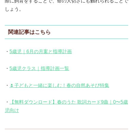
際に飼育をすることで、命の大切さにも触れられることで
しょう。
関連記事はこちら
・
5歳児｜6月の月案と指導計画
・
5歳児クラス｜指導計画一覧
・
🌷子どもと一緒に楽しむ！春の自然あそび特集
・
【無料ダウンロード】春のうた 歌詞カード9曲｜0〜5歳
児向け