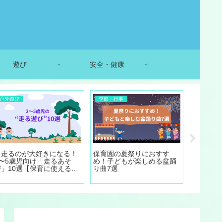
遊び
安全・健康
戸外遊び
季節・行事
季節・行
【走るのが大好きになる！
保育園の夏祭りにおすす
【敬老の
2〜5歳児向け「走るあそ
め！子どもが楽しめる盆踊
動＆製作
び」10選【保育に使える運
り曲7選
の実践例
動遊び】