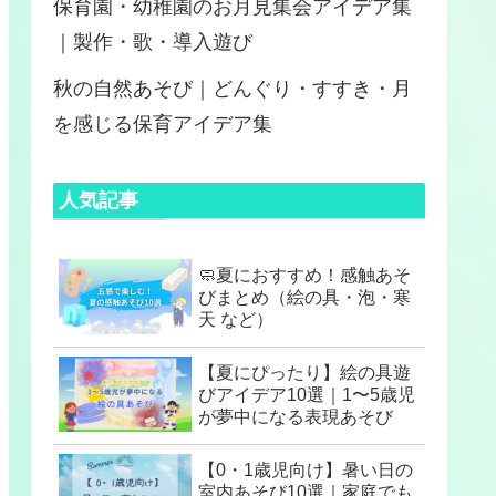
保育園・幼稚園のお月見集会アイデア集
｜製作・歌・導入遊び
秋の自然あそび｜どんぐり・すすき・月
を感じる保育アイデア集
人気記事
🧼夏におすすめ！感触あそ
びまとめ（絵の具・泡・寒
天 など）
【夏にぴったり】絵の具遊
びアイデア10選｜1〜5歳児
が夢中になる表現あそび
【0・1歳児向け】暑い日の
室内あそび10選｜家庭でも