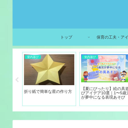
トップ
保育の工夫・ア
室内遊び
室内遊び
案と指導計
【夏にぴったり】絵の具
折り紙で簡単な星の作り方
・家庭と
びアイデア10選｜1〜5歳
が夢中になる表現あそび