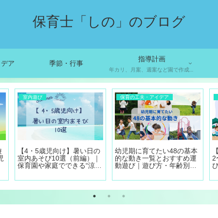
保育士「しの」のブログ
指導計画
イデア
季節・行事
年カリ、月案、週案など園で作成する書類の参考例です。
室内遊び
保育の工夫・アイデア
遊
【4・5歳児向け】暑い日の
幼児期に育てたい48の基本
児
室内あそび10選（前編）｜
的な動き一覧とおすすめ運
保育園や家庭でできる“涼し
動遊び｜遊び方・年齢別に
さ”体験
紹介！