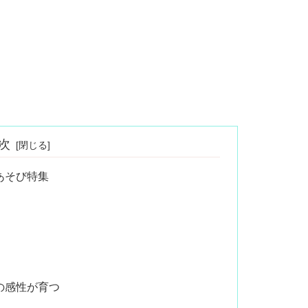
次
あそび特集
の感性が育つ