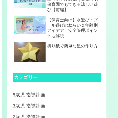
保育園でもできる涼しい遊
び【前編】
【保育士向け】水遊び・プ
ール遊びのねらい＆年齢別
アイデア｜安全管理ポイン
トも解説
折り紙で簡単な星の作り方
カテゴリー
5歳児 指導計画
3歳児 指導計画
2歳児 指導計画