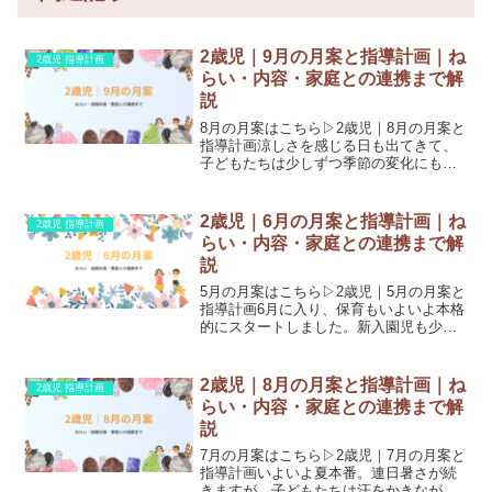
2歳児｜9月の月案と指導計画｜ね
2歳児 指導計画
らい・内容・家庭との連携まで解
説
8月の月案はこちら▷2歳児｜8月の月案と
指導計画涼しさを感じる日も出てきて、
子どもたちは少しずつ季節の変化にも気
づき始める時期。秋の草花や虫、心地よ
い風などに触れながら、戸外遊びも楽し
んでいけるといいですね。今回は2歳児9
2歳児｜6月の月案と指導計画｜ね
2歳児 指導計画
月の月案（指導計画...
らい・内容・家庭との連携まで解
説
5月の月案はこちら▷2歳児｜5月の月案と
指導計画6月に入り、保育もいよいよ本格
的にスタートしました。新入園児も少し
ずつ園での生活に慣れ、落ち着いて過ご
す姿が増えてくる時期です。梅雨に入り
戸外遊びの時間が限られる中でも、室内
2歳児｜8月の月案と指導計画｜ね
2歳児 指導計画
での遊びや活動を通...
らい・内容・家庭との連携まで解
説
7月の月案はこちら▷2歳児｜7月の月案と
指導計画いよいよ夏本番。連日暑さが続
きますが、子どもたちは汗をかきながら