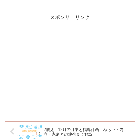
ながら、少しずつ夏の訪れを感じていま
す。水や夏野菜との出会いなど、夏なら
ではの経験ができるこ...
スポンサーリンク
2歳児｜12月の月案と指導計画｜ねらい・内
容・家庭との連携まで解説