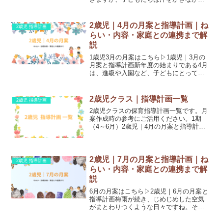
も元気いっぱいに遊んでいます。保育室
内でも水遊びや感触遊び、夏野菜とのふ
れあいなど、五感を刺激する活動が豊富
2歳児｜4月の月案と指導計画｜ね
2歳児 指導計画
に展開される時期です...
らい・内容・家庭との連携まで解
説
1歳児3月の月案はこちら▷1歳児｜3月の
月案と指導計画新年度の始まりである4月
は、進級や入園など、子どもにとって大
きな環境の変化がある月です。2歳児の発
達や情緒に配慮しながら、安心して過ご
せる保育を行っていくことが大切です。2
2歳児クラス｜指導計画一覧
2歳児 指導計画
歳児4月のねら...
2歳児クラスの保育指導計画一覧です。月
案作成時の参考にご活用ください。1期
（4～6月）2歳児｜4月の月案と指導計画2
歳児｜5月の月案と指導計画2歳児｜6月の
月案と指導計画2期（7～9月）2歳児｜7月
の月案と指導計画2歳児｜8月の月案と指
導計...
2歳児｜7月の月案と指導計画｜ね
2歳児 指導計画
らい・内容・家庭との連携まで解
説
6月の月案はこちら▷2歳児｜6月の月案と
指導計画梅雨が続き、じめじめした空気
がまとわりつくような日々ですね。それ
でも、子どもたちは元気いっぱいに遊び