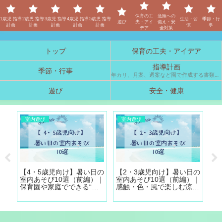
保育士「しの」のブログ
保育の工
危険への
1歳児 指導
2歳児 指導
3歳児 指導
4歳児 指導
5歳児 指導
生活・習
季節・行
遊び
夫・アイ
備え・安
計画
計画
計画
計画
計画
慣
事
デア
全対策
トップ
保育の工夫・アイデア
指導計画
季節・行事
年カリ、月案、週案など園で作成する書類の参考例です。
遊び
安全・健康
室内遊び
室内遊び
活
【4・5歳児向け】暑い日の
【2・3歳児向け】暑い日の
【
事
室内あそび10選（前編）｜
室内あそび10選（前編）｜
室
保育園や家庭でできる“涼
感触・色・風で楽しむ涼し
保
しさ”体験
いあそび
び