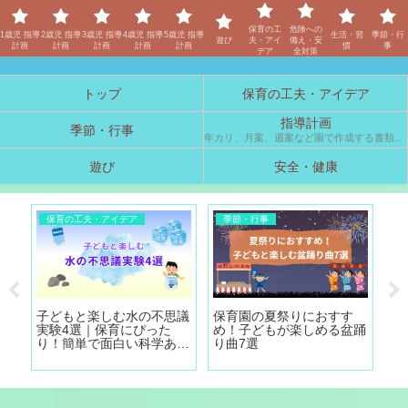
保育士「しの」のブログ
保育の工
危険への
1歳児 指導
2歳児 指導
3歳児 指導
4歳児 指導
5歳児 指導
生活・習
季節・行
遊び
夫・アイ
備え・安
計画
計画
計画
計画
計画
慣
事
デア
全対策
トップ
保育の工夫・アイデア
指導計画
季節・行事
年カリ、月案、週案など園で作成する書類の参考例です。
遊び
安全・健康
保育の工夫・アイデア
季節・行事
3
日の
子どもと楽しむ水の不思議
保育園の夏祭りにおすす
3
）｜
実験4選｜保育にぴった
め！子どもが楽しめる盆踊
画
涼
り！簡単で面白い科学あそ
り曲7選
の
び