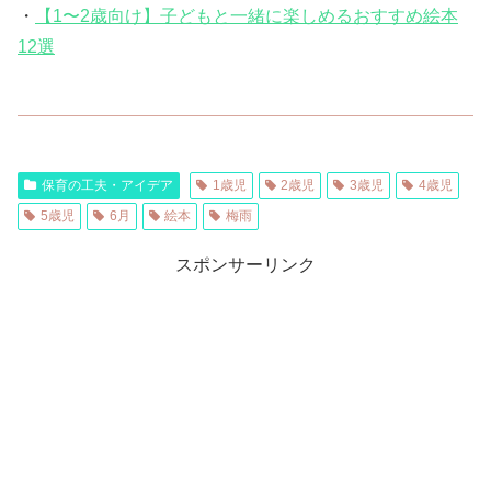
・
【1〜2歳向け】子どもと一緒に楽しめるおすすめ絵本
12選
保育の工夫・アイデア
1歳児
2歳児
3歳児
4歳児
5歳児
6月
絵本
梅雨
スポンサーリンク