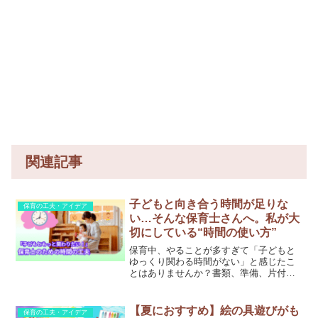
関連記事
子どもと向き合う時間が足りな
保育の工夫・アイデア
い…そんな保育士さんへ。私が大
切にしている“時間の使い方”
保育中、やることが多すぎて「子どもと
ゆっくり関わる時間がない」と感じたこ
とはありませんか？書類、準備、片付
け、連絡帳…。どれも大切だけれど、私
にとって一番大事にしたいのは「子ども
と向き合う時間」でした。この記事で
【夏におすすめ】絵の具遊びがも
保育の工夫・アイデア