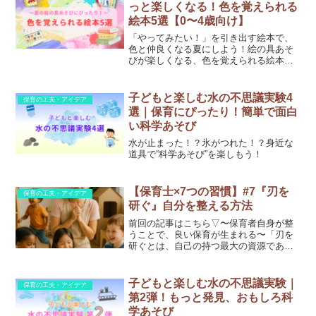
は、忙しい保育の中でも子ども...
っと楽しくなる！色を覚えられる
絵本5選【0〜4歳向け】
「やってみたい！」を引き出す絵本で、
色と仲良くなる夏にしよう！絵の具あそ
びが楽しくなる、色を覚えられる絵本を
年齢別にご紹介します。
子どもと楽しむ水の不思議実験4
保育の工夫・アイデア
選｜保育にぴったり！簡単で面白
い科学あそび
水が止まった！？氷がつれた！？身近な
道具で“科学あそび”を楽しもう！
【保育士×7つの習慣】#7『刃を
保育の工夫・アイデア
研ぐ』自分を整える方法
前回の記事はこちら▽〜保育者自身が整
うことで、良い保育が生まれる〜「刃を
研ぐとは、自己の持つ最大の資源であ
る“自分自身”を磨き続けること。」
――『7つの習慣』スティーブン・R・コ
ヴィー保育の現場は、毎日が忙しくてあ
子どもと楽しむ水の不思議実験｜
保育の工夫・アイデア
っという間。子どもたちのた...
第2弾！もっと発見、おもしろ科
学あそび